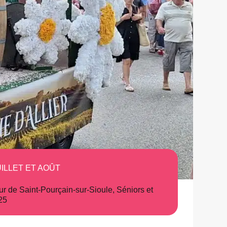
ILLET ET AOÛT
our de Saint-Pourçain-sur-Sioule
,
Séniors et
25