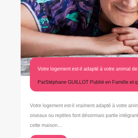
Votre logement est-il adapté à votre animal 
Par
Stéphane GUILLOT
Publié en
Famille et 
Votre logement est-il vraiment adapté à votre ani
oiseaux ou reptiles font désormais partie intégra
cette maison…