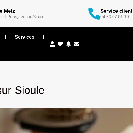
de Metz
Service client
int-Pourçain-sur-Sioule
04 63 07 01 19
Services
sur-Sioule