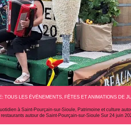
E: TOUS LES ÉVÉNEMENTS, FÊTES ET ANIMATIONS DE JU
quotidien à Saint-Pourçain-sur-Sioule
,
Patrimoine et culture aut
t restaurants autour de Saint-Pourçain-sur-Sioule
Sur
24 juin 20