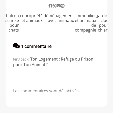
t
,
balcon
,
copropriété
,
déménagement
,
immobilier
,
jardin
,
l
n
sécurisé
et animaux
avec animaux
et animaux
clos
n
pour
de
pour
chats
compagnie
chien
1 commentaire
Ton Logement : Refuge ou Prison
Pingback:
pour Ton Animal ?
Les commentaires sont désactivés.