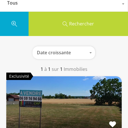
Tous
Rechercher
Date croissante
1
à
1
sur
1
Immobilies
Exclusivité