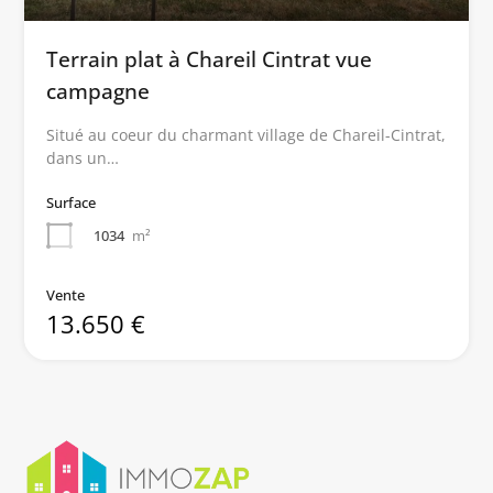
Terrain plat à Chareil Cintrat vue
campagne
Situé au coeur du charmant village de Chareil-Cintrat,
dans un…
Surface
1034
m²
Vente
13.650 €