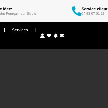
de Metz
Service client
int-Pourçain-sur-Sioule
04 63 07 01 19
Services