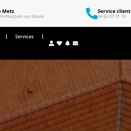
e Metz
Service client
nt-Pourçain-sur-Sioule
04 63 07 01 19
Services