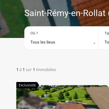
Saint-Rémy-en-Rollat
Où ?
Ty
Tous les lieux
To
1
à
1
sur
1
Immobilies
Exclusivité