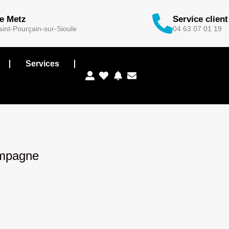
de Metz
Service client
int-Pourçain-sur-Sioule
04 63 07 01 19
Services
campagne