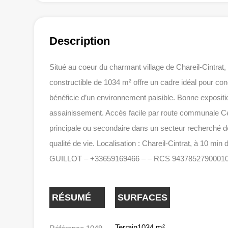
Description
Situé au coeur du charmant village de Chareil-Cintrat
constructible de 1034 m² offre un cadre idéal pour conc
bénéficie d’un environnement paisible. Bonne expositio
assainissement. Accès facile par route communale Ce t
principale ou secondaire dans un secteur recherché de 
qualité de vie. Localisation : Chareil-Cintrat, à 10 mi
GUILLOT – +33659169466 – – RCS 9437852790001
RÉSUMÉ
SURFACES
Terrain1034 m²