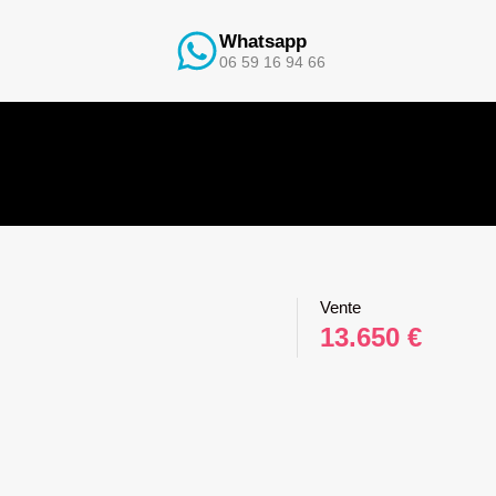
Whatsapp
06 59 16 94 66
Vente
13.650 €