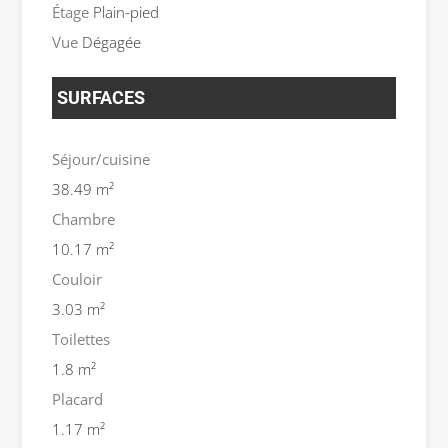
Étage
Plain-pied
Vue
Dégagée
SURFACES
Séjour/cuisine
38.49 m²
Chambre
10.17 m²
Couloir
3.03 m²
Toilettes
1.8 m²
Placard
1.17 m²